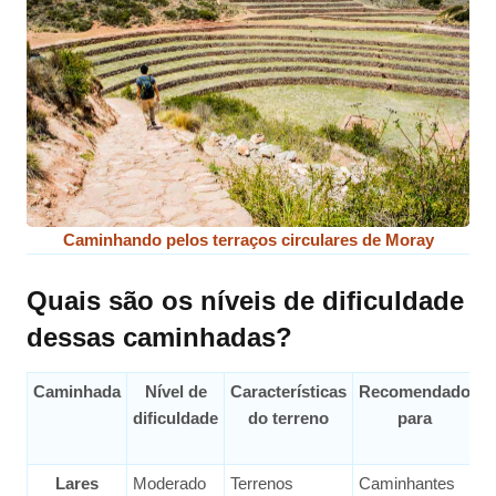
Caminhando pelos terraços circulares de Moray
Quais são os níveis de dificuldade
dessas caminhadas?
Caminhada
Nível de
Características
Recomendado
dificuldade
do terreno
para
a
Lares
Moderado
Terrenos
Caminhantes
4