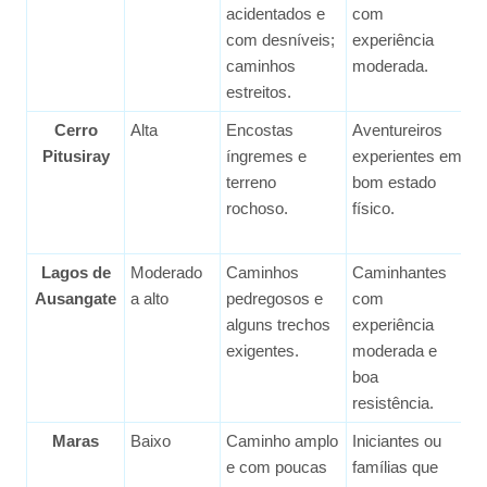
acidentados e
com
m
com desníveis;
experiência
a
caminhos
moderada.
n
estreitos.
m
Cerro
Alta
Encostas
Aventureiros
5
Pitusiray
íngremes e
experientes em
m
terreno
bom estado
a
rochoso.
físico.
n
m
Lagos de
Moderado
Caminhos
Caminhantes
4
Ausangate
a alto
pedregosos e
com
m
alguns trechos
experiência
a
exigentes.
moderada e
n
boa
m
resistência.
Maras
Baixo
Caminho amplo
Iniciantes ou
3
e com poucas
famílias que
m