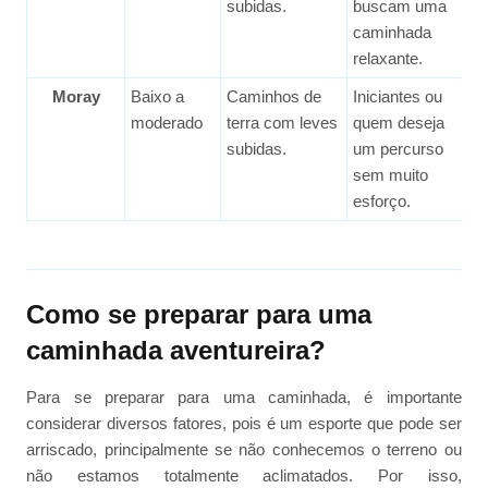
subidas.
buscam uma
a
caminhada
n
relaxante.
m
Moray
Baixo a
Caminhos de
Iniciantes ou
3
moderado
terra com leves
quem deseja
m
subidas.
um percurso
a
sem muito
n
esforço.
m
Como se preparar para uma
caminhada aventureira?
Para se preparar para uma caminhada, é importante
considerar diversos fatores, pois é um esporte que pode ser
arriscado, principalmente se não conhecemos o terreno ou
não estamos totalmente aclimatados. Por isso,