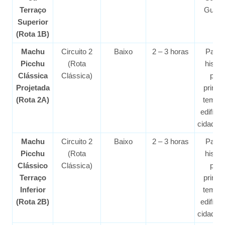
Terraço
Guard
Superior
(Rota 1B)
Machu
Circuito 2
Baixo
2 – 3 horas
Passe
Picchu
(Rota
histór
Clássica
Clássica)
pelo
Projetada
princi
(Rota 2A)
templo
edifíci
cidadela
Machu
Circuito 2
Baixo
2 – 3 horas
Passe
Picchu
(Rota
histór
Clássico
Clássica)
pelo
Terraço
princi
Inferior
templo
(Rota 2B)
edifíci
cidadela