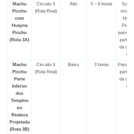
Machu
Circuito 3
Alto
5 – 6 horas
Subid
Picchu
(Rota Real)
monta
com
Huay
Huayna
Picch
Picchu
passeio
(Rota 3A)
parte b
da cida
inc
Machu
Circuito 3
Baixo
3 horas
Passeio
Picchu
(Rota Real)
parte b
Parte
da cida
Inferior
inc
dos
Templos
ou
Realeza
Projetada
(Rota 3B)