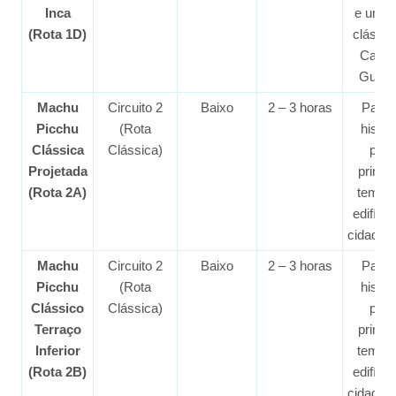
Inca
e uma 
(Rota 1D)
clássic
Casa 
Guard
Machu
Circuito 2
Baixo
2 – 3 horas
Passe
Picchu
(Rota
histór
Clássica
Clássica)
pelo
Projetada
princi
(Rota 2A)
templo
edifíci
cidadela
Machu
Circuito 2
Baixo
2 – 3 horas
Passe
Picchu
(Rota
histór
Clássico
Clássica)
pelo
Terraço
princi
Inferior
templo
(Rota 2B)
edifíci
cidadela