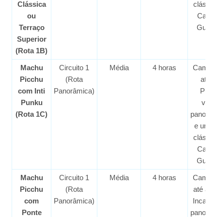
Clássica
clássic
ou
Casa 
Terraço
Guard
Superior
(Rota 1B)
Machu
Circuito 1
Média
4 horas
Camin
Picchu
(Rota
até In
com Inti
Panorâmica)
Punk
Punku
vist
(Rota 1C)
panorâm
e uma 
clássic
Casa 
Guard
Machu
Circuito 1
Média
4 horas
Camin
Picchu
(Rota
até a P
com
Panorâmica)
Inca, v
Ponte
panorâm