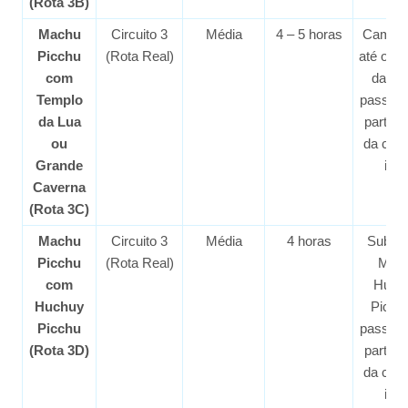
(Rota 3B)
Machu
Circuito 3
Média
4 – 5 horas
Camin
Picchu
(Rota Real)
até o T
com
da Lu
Templo
passeio
da Lua
parte b
ou
da cida
Grande
inc
Caverna
(Rota 3C)
Machu
Circuito 3
Média
4 horas
Subida
Picchu
(Rota Real)
Mon
com
Huch
Huchuy
Picch
Picchu
passeio
(Rota 3D)
parte b
da cida
inc