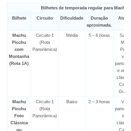
Bilhetes de temporada regular para Machu 
Bilhete
Circuito
Dificuldade
Duração
Atraç
aproximada.
Machu
Circuito 1
Média
5 – 6 horas
Subin
Picchu
(Rota
Mac
com
Panorâmica)
Picch
Montanha
vist
(Rota 1A)
panorâm
e uma 
clássic
Casa 
Guard
Machu
Circuito 1
Baixo
2 – 3 horas
Vist
Picchu
(Rota
panorâm
Foto
Panorâmica)
e fot
Clássica
clássic
ou
Casa 