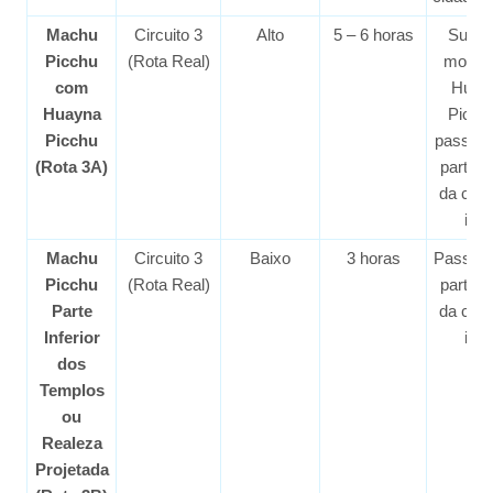
Machu
Circuito 3
Alto
5 – 6 horas
Subid
Picchu
(Rota Real)
monta
com
Huay
Huayna
Picch
Picchu
passeio
(Rota 3A)
parte b
da cida
inc
Machu
Circuito 3
Baixo
3 horas
Passeio
Picchu
(Rota Real)
parte b
Parte
da cida
Inferior
inc
dos
Templos
ou
Realeza
Projetada