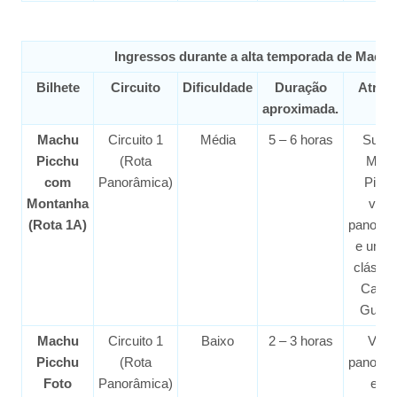
Ingressos durante a alta temporada de Machu
Bilhete
Circuito
Dificuldade
Duração
Atraç
aproximada.
Machu
Circuito 1
Média
5 – 6 horas
Subin
Picchu
(Rota
Mac
com
Panorâmica)
Picch
Montanha
vist
(Rota 1A)
panorâm
e uma 
clássic
Casa 
Guard
Machu
Circuito 1
Baixo
2 – 3 horas
Vist
Picchu
(Rota
panorâm
Foto
Panorâmica)
e fot