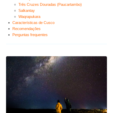
Três Cruzes Douradas (Paucartambo)
Salkantay
Waqrapukara
Características de Cusco
Recomendações
Perguntas frequentes