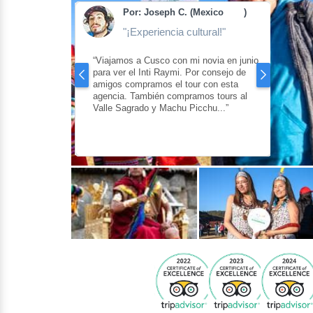
(Argentina
)
Por: Joseph C. (Mexico
)
ación“
"¡Experiencia cultural!"
mis dudas sobre
“Viajamos a Cusco con mi novia en junio
“Me q
oras pero cuando
para ver el Inti Raymi. Por consejo de
los ac
ue sí valía la
amigos compramos el tour con esta
en Sa
n tour con
agencia. También compramos tours al
traba
Valle Sagrado y Machu Picchu...”
todaví