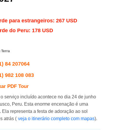
a
)
Por: Joseph C. (Mexico
)
Por: Ma
"¡Experiencia cultural!"
“¡Los i
rde para estrangeiros:
267 USD
sobre
“Viajamos a Cusco con mi novia en junio
“Me quedé sorpr
erde do Peru:
178 USD
cuando
para ver el Inti Raymi. Por consejo de
los actores que
a la
amigos compramos el tour con esta
en Sacsayhuama
n
agencia. También compramos tours al
trabajado que u
Valle Sagrado y Machu Picchu...”
todavía están vi
 Terra
1) 84 207064
1) 982 108 083
xar PDF Tour
 o serviço incluído acontece no dia 24 de junho
Cusco, Peru. Esta enorme encenação é uma
 Ela representa a festa de adoração ao sol
s atrás (
veja o itinerário completo com mapas
).