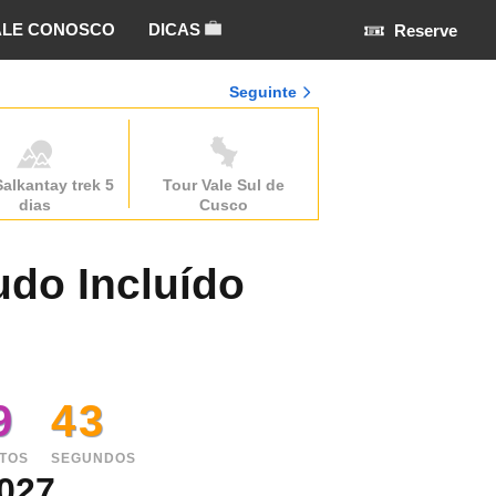
ALE CONOSCO
DICAS
Reserve
Seguinte
Salkantay trek 5
Tour Vale Sul de
dias
Cusco
udo Incluído
9
42
TOS
SEGUNDOS
027