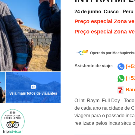
Por: Malena B. (Chile
)
Por: Ramiro G. (Argentin
24 de junho. Cusco - Peru
“¡Los incas siguen vivos!“
“Buena organización“
Preço especial Zona ve
uedé sorprendida por los trajes y
“Y, la verdad que tenía mis dudas 
Preço especial Zona V
tores que interpretaron la escena
gastar en un tour de 5 horas pero 
csayhuaman. Todo estuvo tan bien
investigué me di cuenta que sí valí
jado que una piensa que los incas
pena. Entonces compré un tour co
a están vivo...”
Machu Picchu Terra...”
Operado por Machupicchu
Asistente de viaje:
(+5
(+5
Bai
Veja mais fotos de viajantes
O Inti Raymi Full Day - Todo
de cada ano na cidade de 
viagem para o passado inca.
realizada pelos Incas século