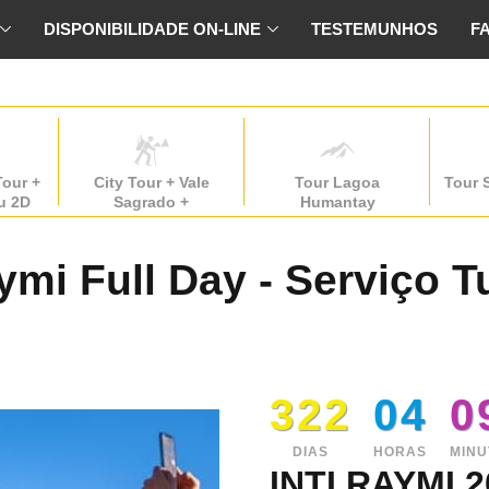
DISPONIBILIDADE ON-LINE
TESTEMUNHOS
F
Tour +
City Tour + Vale
Tour Lagoa
Tour 
u 2D
Sagrado +
Humantay
MachuPicchu 4D
aymi Full Day - Serviço T
322
04
0
DIAS
HORAS
MINU
INTI RAYMI 2