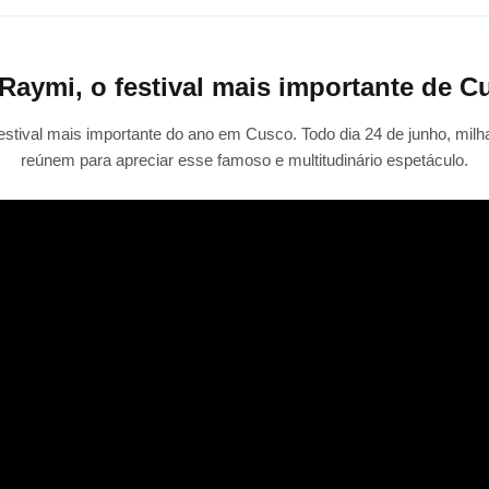
 Raymi, o festival mais importante de 
festival mais importante do ano em Cusco. Todo dia 24 de junho, milha
reúnem para apreciar esse famoso e multitudinário espetáculo.