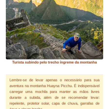
Turista subindo pelo trecho íngreme da montanha
Lembre-se de levar apenas o necessário para sua
aventura na montanha Huayna Picchu. É indispensável
carregar uma mochila para manter as mãos livres
durante a subida, além de se recomendar levar:
repelente, protetor solar, capa de chuva, garrafas de