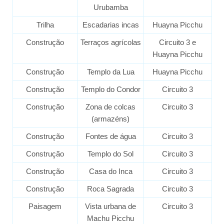
Urubamba
Trilha
Escadarias incas
Huayna Picchu
Construção
Terraços agrícolas
Circuito 3 e
Huayna Picchu
Construção
Templo da Lua
Huayna Picchu
Construção
Templo do Condor
Circuito 3
Construção
Zona de colcas
Circuito 3
(armazéns)
Construção
Fontes de água
Circuito 3
Construção
Templo do Sol
Circuito 3
Construção
Casa do Inca
Circuito 3
Construção
Roca Sagrada
Circuito 3
Paisagem
Vista urbana de
Circuito 3
Machu Picchu