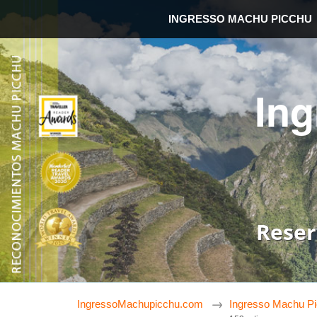
INGRESSO MACHU PICCHU
In
Reser
IngressoMachupicchu.com
Ingresso Machu P