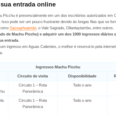
sua entrada online
hu Picchu é presencialmente em um dos escritórios autorizados em 
 Isso pode ser um pouco frustrante devido às longas filas que se fo
, como
Sacsayhuamán
, o Vale Sagrado, Ollantaytambo, entre outros.
ado de Machu Picchu) e adquirir um dos 1000 ingressos diários q
ua entrada
.
o um ingresso em Aguas Calientes, o melhor é reservá-lo pela intern
a.
Ingressos Machu Picchu
Circuito de visita
Disponibilidade
R
Circuito 1 – Rota
Todo o ano
chu
Panorâmica
la
Circuito 1 – Rota
Todo o ano
Panorâmica