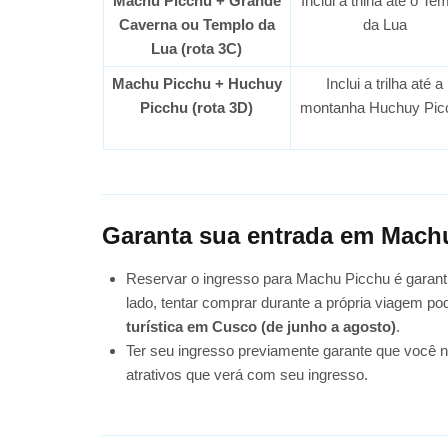
Machu Picchu + Grande
Inclui a trilha até o Te
Caverna ou Templo da
da Lua
Lua (rota 3C)
Machu Picchu + Huchuy
Inclui a trilha até a
Picchu (rota 3D)
montanha Huchuy Pic
Garanta sua entrada em Mach
Reservar o ingresso para Machu Picchu é garanti
lado, tentar comprar durante a própria viagem pod
turística em Cusco (de junho a agosto)
.
Ter seu ingresso previamente garante que você não
atrativos que verá com seu ingresso.