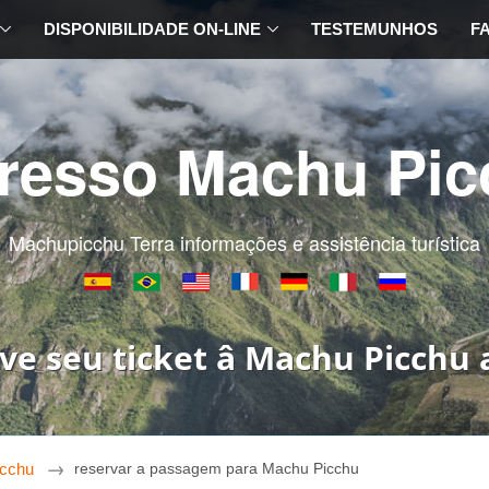
DISPONIBILIDADE ON-LINE
TESTEMUNHOS
F
gresso Machu Pic
Machupicchu Terra informações e assistência turística
ve seu ticket â Machu Picchu 
icchu
reservar a passagem para Machu Picchu