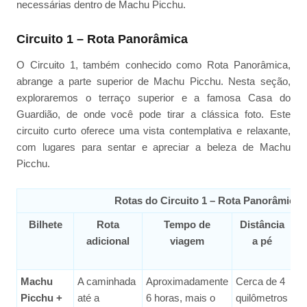
necessárias dentro de Machu Picchu.
Circuito 1 – Rota Panorâmica
O Circuito 1, também conhecido como Rota Panorâmica,
abrange a parte superior de Machu Picchu. Nesta seção,
exploraremos o terraço superior e a famosa Casa do
Guardião, de onde você pode tirar a clássica foto. Este
circuito curto oferece uma vista contemplativa e relaxante,
com lugares para sentar e apreciar a beleza de Machu
Picchu.
Rotas do Circuito 1 – Rota Panorâmica
Bilhete
Rota
Tempo de
Distância
Di
adicional
viagem
a pé
Machu
A caminhada
Aproximadamente
Cerca de 4
Fá
Picchu +
até a
6 horas, mais o
quilômetros
Mé