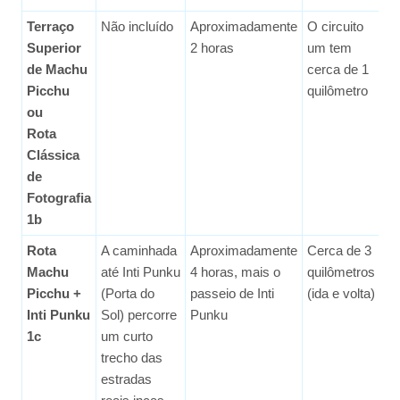
Terraço
Não incluído
Aproximadamente
O circuito
Fá
Superior
2 horas
um tem
de Machu
cerca de 1
Picchu
quilômetro
ou
Rota
Clássica
de
Fotografia
1b
Rota
A caminhada
Aproximadamente
Cerca de 3
Fá
Machu
até Inti Punku
4 horas, mais o
quilômetros
Mé
Picchu +
(Porta do
passeio de Inti
(ida e volta)
Inti Punku
Sol) percorre
Punku
1c
um curto
trecho das
estradas