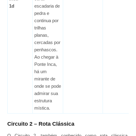
1d
escadaria de
pedra e
continua por
trilhas
planas,
cercadas por
penhascos.
Ao chegar à
Ponte Inca,
há um
mirante de
onde se pode
admirar sua
estrutura
mística.
Circuito 2 – Rota Clássica
O Circuito 2, também conhecido como rota clássica,