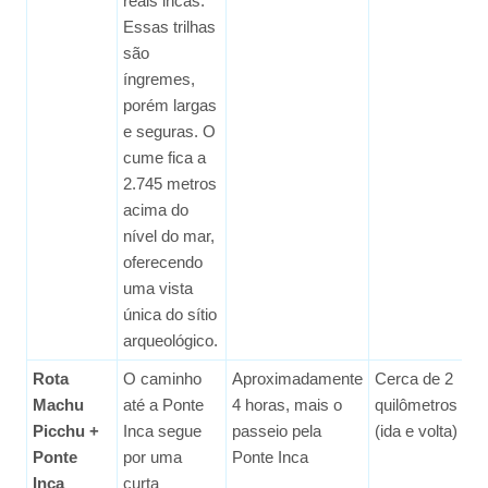
reais incas.
Essas trilhas
são
íngremes,
porém largas
e seguras. O
cume fica a
2.745 metros
acima do
nível do mar,
oferecendo
uma vista
única do sítio
arqueológico.
Rota
O caminho
Aproximadamente
Cerca de 2
Fá
Machu
até a Ponte
4 horas, mais o
quilômetros
Mé
Picchu +
Inca segue
passeio pela
(ida e volta)
Ponte
por uma
Ponte Inca
Inca
curta