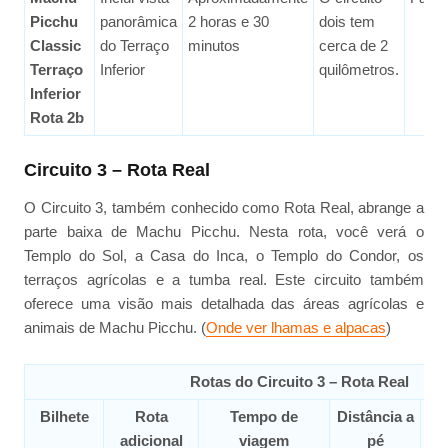
Picchu
panorâmica
2 horas e 30
dois tem
Classic
do Terraço
minutos
cerca de 2
Terraço
Inferior
quilômetros.
Inferior
Rota 2b
Circuito 3 – Rota Real
O Circuito 3, também conhecido como Rota Real, abrange a
parte baixa de Machu Picchu. Nesta rota, você verá o
Templo do Sol, a Casa do Inca, o Templo do Condor, os
terraços agrícolas e a tumba real. Este circuito também
oferece uma visão mais detalhada das áreas agrícolas e
animais de Machu Picchu. (
Onde ver lhamas e alpacas
)
Rotas do Circuito 3 – Rota Real
Bilhete
Rota
Tempo de
Distância a
Dif
adicional
viagem
pé