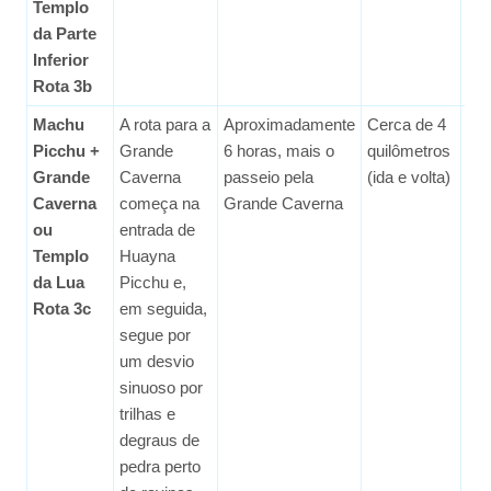
Templo
da Parte
Inferior
Rota 3b
Machu
A rota para a
Aproximadamente
Cerca de 4
Mé
Picchu +
Grande
6 horas, mais o
quilômetros
Grande
Caverna
passeio pela
(ida e volta)
Caverna
começa na
Grande Caverna
ou
entrada de
Templo
Huayna
da Lua
Picchu e,
Rota 3c
em seguida,
segue por
um desvio
sinuoso por
trilhas e
degraus de
pedra perto