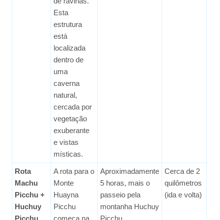
de ravinas.
Esta
estrutura
está
localizada
dentro de
uma
caverna
natural,
cercada por
vegetação
exuberante
e vistas
místicas.
Rota
A rota para o
Aproximadamente
Cerca de 2
Mé
Machu
Monte
5 horas, mais o
quilômetros
Picchu +
Huayna
passeio pela
(ida e volta)
Huchuy
Picchu
montanha Huchuy
Picchu
começa na
Picchu