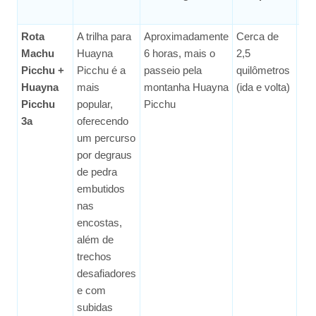
Rota
A trilha para
Aproximadamente
Cerca de
Mé
Machu
Huayna
6 horas, mais o
2,5
Difí
Picchu +
Picchu é a
passeio pela
quilômetros
Huayna
mais
montanha Huayna
(ida e volta)
Picchu
popular,
Picchu
3a
oferecendo
um percurso
por degraus
de pedra
embutidos
nas
encostas,
além de
trechos
desafiadores
e com
subidas