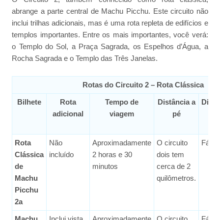
abrange a parte central de Machu Picchu. Este circuito não
inclui trilhas adicionais, mas é uma rota repleta de edifícios e
templos importantes. Entre os mais importantes, você verá:
o Templo do Sol, a Praça Sagrada, os Espelhos d’Água, a
Rocha Sagrada e o Templo das Três Janelas.
Rotas do Circuito 2 – Rota Clássica
Bilhete
Rota
Tempo de
Distância a
Dific
adicional
viagem
pé
Rota
Não
Aproximadamente
O circuito
Fácil
Clássica
incluído
2 horas e 30
dois tem
de
minutos
cerca de 2
Machu
quilômetros.
Picchu
2a
Machu
Inclui vista
Aproximadamente
O circuito
Fácil