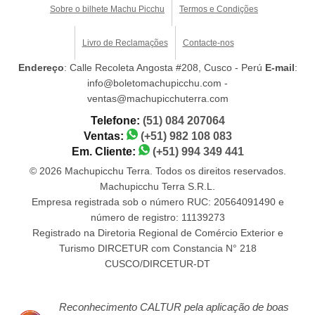
Sobre o bilhete Machu Picchu
Termos e Condições
Livro de Reclamações
Contacte-nos
Endereço
: Calle Recoleta Angosta #208, Cusco - Perú
E-mail
:
info@boletomachupicchu.com -
ventas@machupicchuterra.com
Telefone:
(51) 084 207064
Ventas:
(+51) 982 108 083
Em. Cliente:
(+51) 994 349 441
© 2026 Machupicchu Terra. Todos os direitos reservados.
Machupicchu Terra S.R.L.
Empresa registrada sob o número RUC: 20564091490 e
número de registro: 11139273
Registrado na Diretoria Regional de Comércio Exterior e
Turismo DIRCETUR com Constancia N° 218
CUSCO/DIRCETUR-DT
Reconhecimento CALTUR pela aplicação de boas