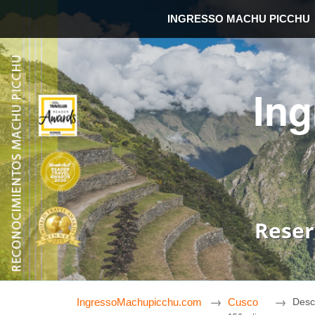
INGRESSO MACHU PICCHU
In
Reser
IngressoMachupicchu.com
Cusco
Desc