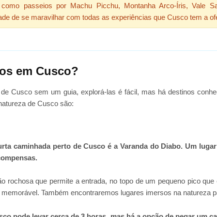
, como passeios por Machu Picchu, Montanha Arco-Íris, Vale Sa
ade de se maravilhar com todas as experiências que Cusco tem a of
ios em Cusco?
 de Cusco sem um guia, explorá-las é fácil, mas há destinos con
natureza de Cusco são:
ta caminhada perto de Cusco é a Varanda do Diabo. Um lugar f
ecompensas.
 rochosa que permite a entrada, no topo de um pequeno pico que
afia memorável. Também encontraremos lugares imersos na natureza 
co pode levar cerca de 3 horas, mas há a opção de pegar um ca