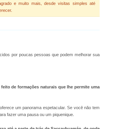
grado e muito mais, desde visitas simples até
erecer.
hecidos por poucas pessoas que podem melhorar sua
eito de formações naturais que lhe permite uma
 oferece um panorama espetacular. Se você não tem
para fazer uma pausa ou um piquenique.
rro até a parte de trás de Sacsayhuamán, de onde