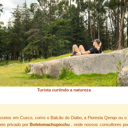
Turista curtindo a natureza
seios em Cusco, como o Balcão do Diabo, a Floresta Qenqo ou o T
seio privado por
Boletomachupicchu
, onde nossos consultores po