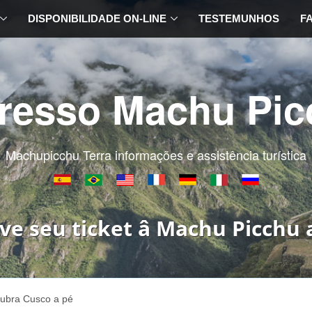
DISPONIBILIDADE ON-LINE
TESTEMUNHOS
F
gresso Machu Pic
Machupicchu Terra informações e assistência turística
ve seu ticket â Machu Picchu 
ubra Cusco a pé