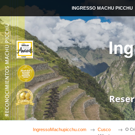
INGRESSO MACHU PICCHU
In
Reser
IngressoMachupicchu.com
Cusco
O Cr