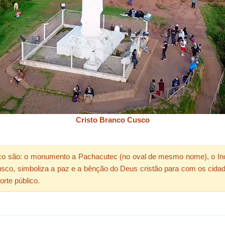
Cristo Branco Cusco
co são: o monumento a Pachacutec (no oval de mesmo nome), o Inc
sco, simboliza a paz e a bênção do Deus cristão para com os cidadãos
orte público.