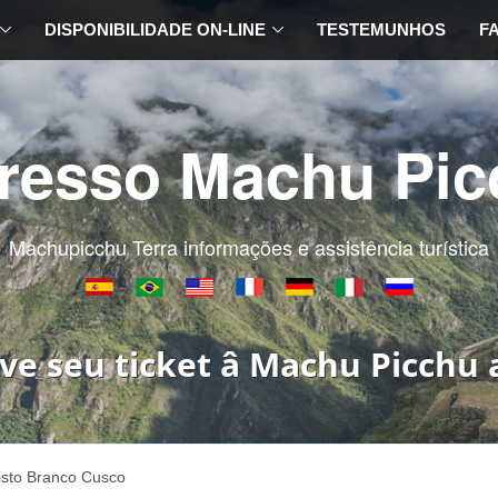
DISPONIBILIDADE ON-LINE
TESTEMUNHOS
F
gresso Machu Pic
Machupicchu Terra informações e assistência turística
ve seu ticket â Machu Picchu 
isto Branco Cusco