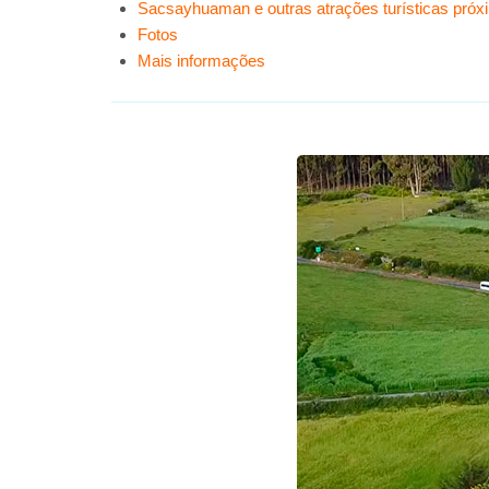
Sacsayhuaman e outras atrações turísticas pró
Fotos
Mais informações