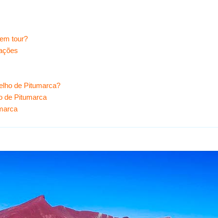
sem tour?
dações
melho de Pitumarca?
o de Pitumarca
umarca