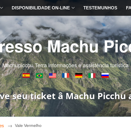
DISPONIBILIDADE ON-LINE
TESTEMUNHOS
F
gresso Machu Pic
Machupicchu Terra informações e assistência turística
ve seu ticket â Machu Picchu 
es
Vale Vermelho