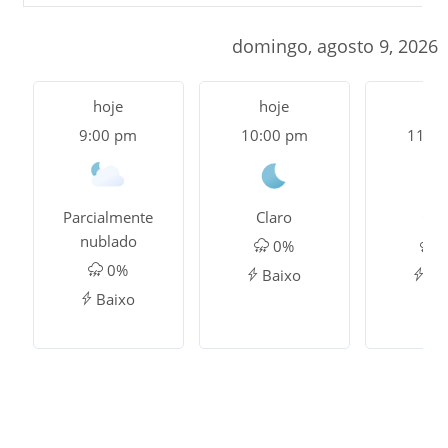
domingo, agosto 9, 2026
hoje
hoje
hoj
9:00 pm
10:00 pm
11:0
Parcialmente
Claro
Cla
nublado
0%
0
0%
Baixo
Ba
Baixo