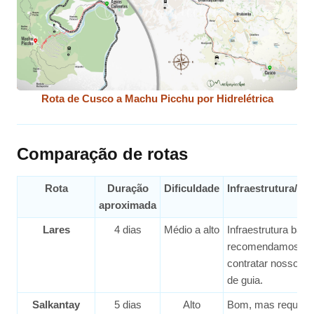
Rota de Cusco a Machu Picchu por Hidrelétrica
Comparação de rotas
Rota
Duração
Dificuldade
Infraestrutura/Li
aproximada
Lares
4 dias
Médio a alto
Infraestrutura bási
recomendamos
contratar nosso se
de guia.
Salkantay
5 dias
Alto
Bom, mas requer