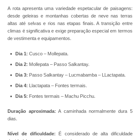
A rota apresenta uma variedade espetacular de paisagens:
desde geleiras e montanhas cobertas de neve nas terras
altas até selvas e rios nas etapas finais. A transição entre
climas é significativa e exige preparação especial em termos
de vestimenta e equipamentos.
Dia 1:
Cusco – Mollepata.
Dia 2:
Mollepata – Passo Salkantay.
Dia 3:
Passo Salkantay – Lucmabamba – LLactapata.
Dia 4:
Llactapata – Fontes termais.
Dia 5:
Fontes termais – Machu Picchu.
Duração aproximada:
A caminhada normalmente dura 5
dias.
Nível de dificuldade:
É considerado de alta dificuldade