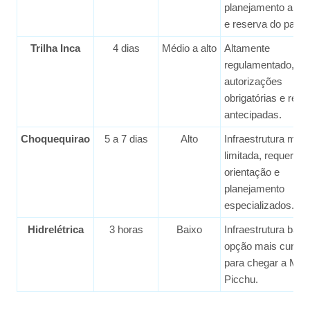
planejamento ante
e reserva do passe
Trilha Inca
4 dias
Médio a alto
Altamente
regulamentado,
autorizações
obrigatórias e res
antecipadas.
Choquequirao
5 a 7 dias
Alto
Infraestrutura muit
limitada, requer
orientação e
planejamento
especializados.
Hidrelétrica
3 horas
Baixo
Infraestrutura bási
opção mais curta e 
para chegar a Ma
Picchu.