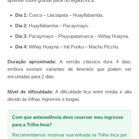
aprende sobre grande parte do legado inca.
Dia 1:
Cusco – Llactapata – Huayllabamba.
Dia 2:
Huayllabamba – Pacaymayo.
Dia 3:
Pacaymayo – Phuyupatamarca – Wiñay Huayna.
Dia 4:
Wiñay Huayna – Inti Punku – Machu Picchu.
Duração aproximada:
A versão clássica dura 4 dias,
embora existam variantes de itinerário que podem ser
encurtadas para 2 dias.
Nível de dificuldade:
A dificuldade fica entre média e alta
devido às trilhas íngremes e longas.
Com que antecedência devo reservar meu ingresso
para a Trilha Inca?
Recomendamos reservar sua entrada na Trilha Inca por