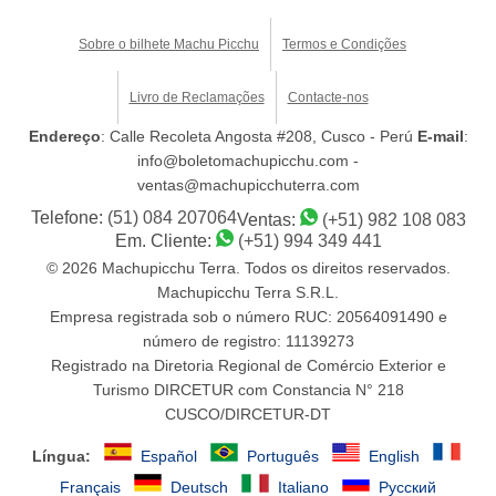
Sobre o bilhete Machu Picchu
Termos e Condições
Livro de Reclamações
Contacte-nos
Endereço
: Calle Recoleta Angosta #208, Cusco - Perú
E-mail
:
info@boletomachupicchu.com -
ventas@machupicchuterra.com
Telefone:
(51) 084 207064
Ventas:
(+51) 982 108 083
Em. Cliente:
(+51) 994 349 441
© 2026 Machupicchu Terra. Todos os direitos reservados.
Machupicchu Terra S.R.L.
Empresa registrada sob o número RUC: 20564091490 e
número de registro: 11139273
Registrado na Diretoria Regional de Comércio Exterior e
Turismo DIRCETUR com Constancia N° 218
CUSCO/DIRCETUR-DT
Língua:
Español
Português
English
Français
Deutsch
Italiano
Русский