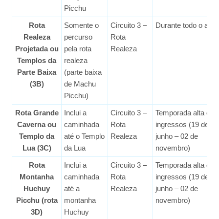
Picchu
Rota
Somente o
Circuito 3 –
Durante todo o ano
Realeza
percurso
Rota
Projetada ou
pela rota
Realeza
Templos da
realeza
Parte Baixa
(parte baixa
(3B)
de Machu
Picchu)
Rota Grande
Inclui a
Circuito 3 –
Temporada alta de
Caverna ou
caminhada
Rota
ingressos (19 de
Templo da
até o Templo
Realeza
junho – 02 de
Lua (3C)
da Lua
novembro)
Rota
Inclui a
Circuito 3 –
Temporada alta de
Montanha
caminhada
Rota
ingressos (19 de
Huchuy
até a
Realeza
junho – 02 de
Picchu (rota
montanha
novembro)
3D)
Huchuy