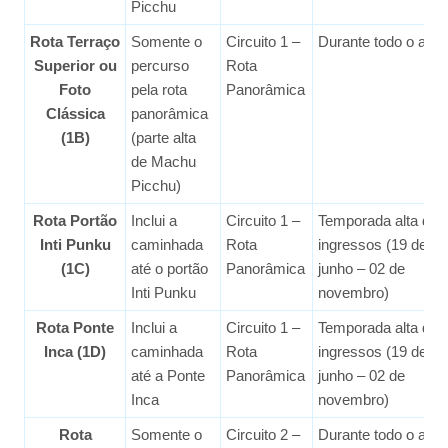
Picchu
Rota Terraço
Somente o
Circuito 1 –
Durante todo o ano
Superior ou
percurso
Rota
Foto
pela rota
Panorâmica
Clássica
panorâmica
(1B)
(parte alta
de Machu
Picchu)
Rota Portão
Inclui a
Circuito 1 –
Temporada alta de
Inti Punku
caminhada
Rota
ingressos (19 de
(1C)
até o portão
Panorâmica
junho – 02 de
Inti Punku
novembro)
Rota Ponte
Inclui a
Circuito 1 –
Temporada alta de
Inca (1D)
caminhada
Rota
ingressos (19 de
até a Ponte
Panorâmica
junho – 02 de
Inca
novembro)
Rota
Somente o
Circuito 2 –
Durante todo o ano