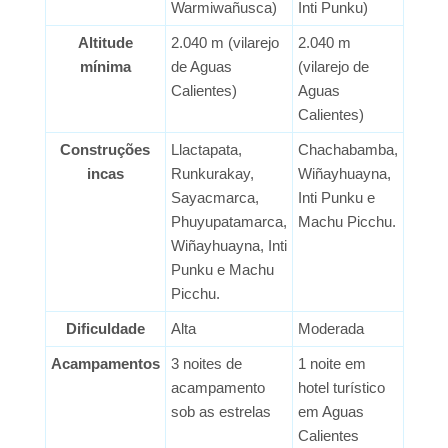
Warmiwañusca)
Inti Punku)
Altitude
2.040 m (vilarejo
2.040 m
mínima
de Aguas
(vilarejo de
Calientes)
Aguas
Calientes)
Construções
Llactapata,
Chachabamba,
incas
Runkurakay,
Wiñayhuayna,
Sayacmarca,
Inti Punku e
Phuyupatamarca,
Machu Picchu.
Wiñayhuayna, Inti
Punku e Machu
Picchu.
Dificuldade
Alta
Moderada
Acampamentos
3 noites de
1 noite em
acampamento
hotel turístico
sob as estrelas
em Aguas
Calientes