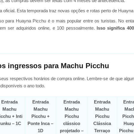
bro), as compras devem ser feitas com 4 meses de antecedência.
 oficial. Esta temporada traz novas opções e rotas perto de Huayna
 para Huayna Picchu é o mais popular entre os turistas. No entant
em ser adquiridos online, e 100 pessoalmente.
Isso significa 40
os ingressos para Machu Picchu
eus respectivos horários de compra online. Lembre-se de que algun
disponíveis o ano todo.
Entrada
Entrada
Entrada
Entrada
Entr
Machu
Machu
Machu
Machu
Mac
icchu + Inti
Picchu +
Picchu
Picchu
Picch
unku – 1C
Ponte Inca –
clássico
Clássica
Huay
1D
projetado –
Terraço
Picchu