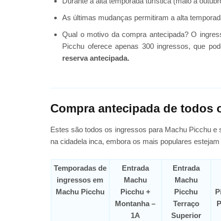
Durante a alta temporada turística (maio a outu
As últimas mudanças permitiram a alta temporada
Qual o motivo da compra antecipada? O ingresso
Picchu oferece apenas 300 ingressos, que pod
reserva antecipada.
Compra antecipada de todos 
Estes são todos os ingressos para Machu Picchu e s
na cidadela inca, embora os mais populares estejam 
Temporadas de
Entrada
Entrada
ingressos em
Machu
Machu
Machu Picchu
Picchu +
Picchu
P
Montanha –
Terraço
P
1A
Superior