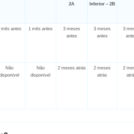
2A
Inferior – 2B
 mês antes
1 mês antes
3 meses
3 meses
3 me
antes
antes
ant
Não
Não
2 meses atrás
2 meses
2 me
disponível
disponível
atrás
atr