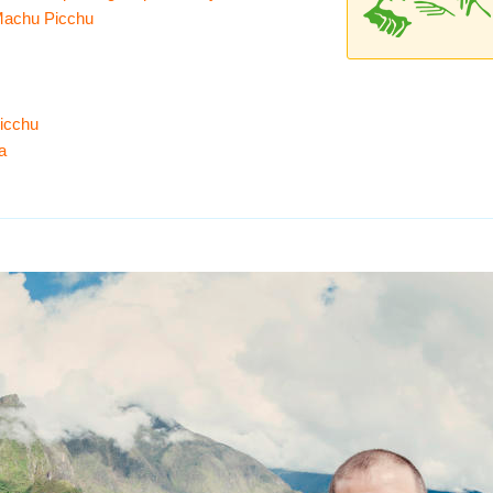
Machu Picchu
u
icchu
a