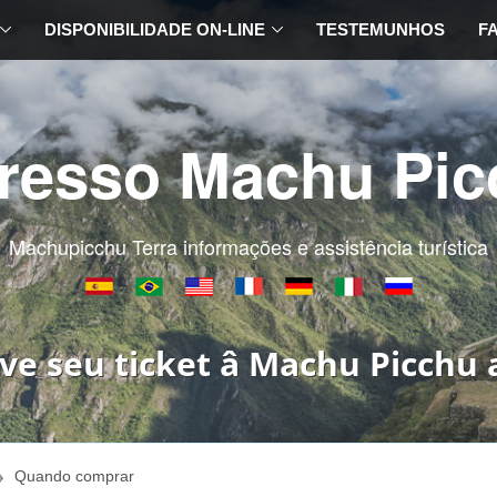
DISPONIBILIDADE ON-LINE
TESTEMUNHOS
F
gresso Machu Pic
Machupicchu Terra informações e assistência turística
ve seu ticket â Machu Picchu 
Quando comprar