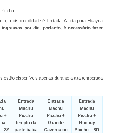
 Picchu.
o, a disponibilidade é limitada. A rota para Huayna
0 ingressos por dia, portanto, é necessário fazer
s estão disponíveis apenas durante a alta temporada
ada
Entrada
Entrada
Entrada
hu
Machu
Machu
Machu
u +
Picchu
Picchu +
Picchu +
na
templo da
Grande
Huchuy
 – 3A
parte baixa
Caverna ou
Picchu – 3D