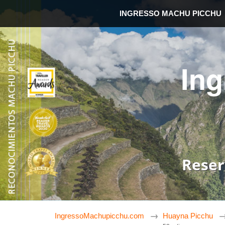
INGRESSO MACHU PICCHU
In
Reser
IngressoMachupicchu.com
Huayna Picchu