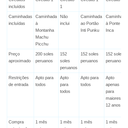
incluídos
1
Caminhadas
Caminhada
Não
Caminhada
Caminhada
incluídas
à
inclui
ao Portão
à Ponte
Montanha
Inti Punku
Inca
Machu
Picchu
Preço
200 soles
152
152 soles
152 soles
aproximado
peruanos
soles
peruanos
peruanos
peruanos
Restrições
Apto para
Apto
Apto para
Apto
de entrada
todos
para
todos
apenas
todos
para
maiores de
12 anos
Compra
1 mês
1 mês
1 mês
1 mês