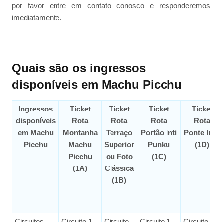
por favor entre em contato conosco e responderemos
imediatamente.
Quais são os ingressos
disponíveis em Machu Picchu
Ingressos
Ticket
Ticket
Ticket
Ticket
disponíveis
Rota
Rota
Rota
Rota
em Machu
Montanha
Terraço
Portão Inti
Ponte Inca
Picchu
Machu
Superior
Punku
(1D)
Picchu
ou Foto
(1C)
(1A)
Clássica
(1B)
Circuitos
Circuito 1
Circuito
Circuito 1
Circuito 1