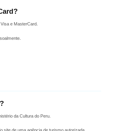
Card?
 Visa e MasterCard.
ssoalmente.
d?
istério da Cultura do Peru.
o site de uma agência de turismo autorizada.