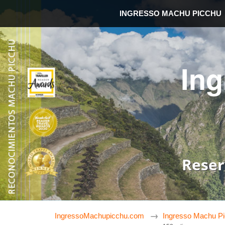
INGRESSO MACHU PICCHU
In
Reser
IngressoMachupicchu.com
Ingresso Machu P