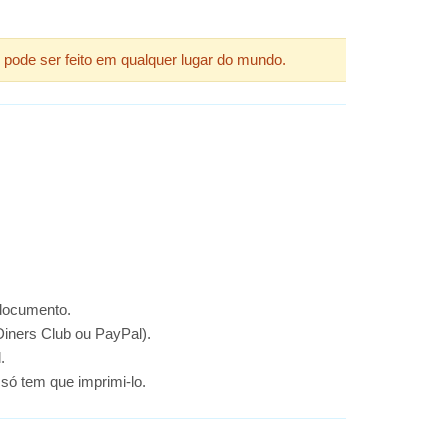
 pode ser feito em qualquer lugar do mundo.
 documento.
iners Club ou PayPal).
.
só tem que imprimi-lo.