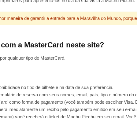
mprima-os para apresentá-los no dia da sua visita a Machu Picchu.
or maneira de garantir a entrada para a Maravilha do Mundo, porque
 com a MasterCard neste site?
or qualquer tipo de MasterCard.
nibilidade no tipo de bilhete e na data de sua preferência.
ormulário de reserva com seus nomes, email, país, tipo e número do
Card’ como forma de pagamento (você também pode escolher Visa, D
erá imediatamente um recibo pelo pagamento emitido em seu e-mail
emana) você receberá o ticket de Machu Picchu em seu email. Você 