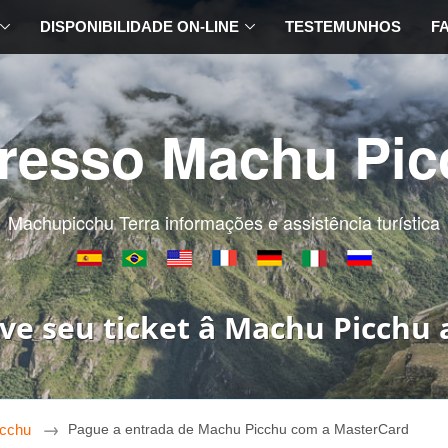
DISPONIBILIDADE ON-LINE
TESTEMUNHOS
F
gresso Machu Pic
Machupicchu Terra informações e assistência turística
ve seu ticket â Machu Picchu 
icchu
Pague a entrada de Machu Picchu com a MasterCard