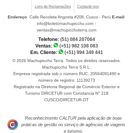
Livro de Reclamações
Contacte-nos
Endereço
: Calle Recoleta Angosta #208, Cusco - Perú
E-mail
:
info@boletomachupicchu.com -
ventas@machupicchuterra.com
Telefone:
(51) 084 207064
Ventas:
(+51) 982 108 083
Em. Cliente:
(+51) 994 349 441
© 2026 Machupicchu Terra. Todos os direitos reservados.
Machupicchu Terra S.R.L.
Empresa registrada sob o número RUC: 20564091490 e
número de registro: 11139273
Registrado na Diretoria Regional de Comércio Exterior e
Turismo DIRCETUR com Constancia N° 218
CUSCO/DIRCETUR-DT
Reconhecimento CALTUR pela aplicação de boas
práticas de gestão no serviço de agências de viagens
e turismo.