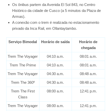
Os ônibus partem da Avenida El Sol 843, no Centro
Histórico da cidade de Cusco (a 5 minutos da Plaza de
Armas).
A conexão com o trem é realizada no estacionamento
privado da Inca Rail, em Ollantaytambo.
Serviço Bimodal
Horário de saída
Horário de
chegada
Trem The Voyager
04:10 a.m.
08:01 a.m.
Trem The Prime
04:10 a.m.
08:01 a.m.
Trem The Voyager
04:30 a.m.
08:48 a.m.
Trem The 360º
04:30 a.m.
08:48 a.m.
Trem The First
08:00 a.m.
12:41 p.m.
Class
Trem The Voyager
08:00 a.m.
12:41 p.m.