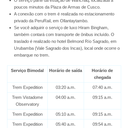
O serviço parte da estação de Wanchaq, localizada a
poucos minutos da Plaza de Armas de Cusco.
A conexão com o trem é realizada no estacionamento
privado da PeruRail, em Ollantaytambo.
Se você adquirir o serviço de luxo Hiram Bingham,
também contará com transporte de ônibus incluído. O
traslado é realizado no hotel Belmond Río Sagrado, em
Urubamba (Vale Sagrado dos Incas), local onde ocorre o
embarque no trem.
Serviço Bimodal
Horário de saída
Horário de
chegada
Trem Expedition
03:20 a.m.
07:40 a.m.
Trem Vistadome
04:00 a.m.
09:15 a.m.
Observatory
Trem Expedition
05:10 a.m.
09:15 a.m.
Trem Expedition
05:40 a.m.
09:54 a.m.