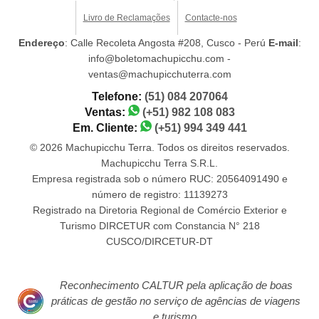
Livro de Reclamações
Contacte-nos
Endereço
: Calle Recoleta Angosta #208, Cusco - Perú
E-mail
:
info@boletomachupicchu.com -
ventas@machupicchuterra.com
Telefone:
(51) 084 207064
Ventas:
(+51) 982 108 083
Em. Cliente:
(+51) 994 349 441
© 2026 Machupicchu Terra. Todos os direitos reservados.
Machupicchu Terra S.R.L.
Empresa registrada sob o número RUC: 20564091490 e
número de registro: 11139273
Registrado na Diretoria Regional de Comércio Exterior e
Turismo DIRCETUR com Constancia N° 218
CUSCO/DIRCETUR-DT
Reconhecimento CALTUR pela aplicação de boas
práticas de gestão no serviço de agências de viagens
e turismo.