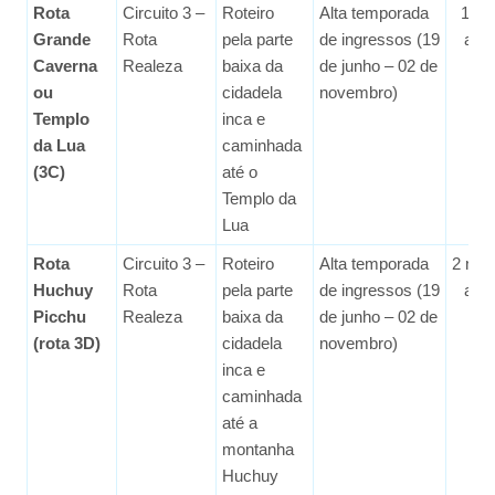
Rota
Circuito 3 –
Roteiro
Alta temporada
1 m
Grande
Rota
pela parte
de ingressos (19
ant
Caverna
Realeza
baixa da
de junho – 02 de
ou
cidadela
novembro)
Templo
inca e
da Lua
caminhada
(3C)
até o
Templo da
Lua
Rota
Circuito 3 –
Roteiro
Alta temporada
2 me
Huchuy
Rota
pela parte
de ingressos (19
ant
Picchu
Realeza
baixa da
de junho – 02 de
(rota 3D)
cidadela
novembro)
inca e
caminhada
até a
montanha
Huchuy