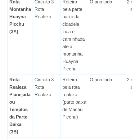
Rota
Circuito 3 –
Roteiro
O ano todo
2 me
Montanha
Rota
pela parte
ant
Huayna
Realeza
baixa da
Picchu
cidadela
(3A)
inca e
caminhada
até a
montanha
Huayna
Picchu
Rota
Circuito 3 –
Roteiro
O ano todo
2 me
Realeza
Rota
pela rota
ant
Planejada
Realeza
realeza
ou
(parte baixa
Templos
de Machu
da Parte
Picchu)
Baixa
(3B)