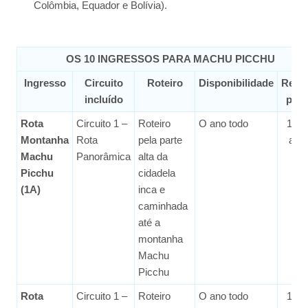
Colômbia, Equador e Bolívia).
OS 10 INGRESSOS PARA MACHU PICCHU
Ingresso
Circuito
Roteiro
Disponibilidade
Rese
incluído
prév
Rota
Circuito 1 –
Roteiro
O ano todo
1 m
Montanha
Rota
pela parte
ant
Machu
Panorâmica
alta da
Picchu
cidadela
(1A)
inca e
caminhada
até a
montanha
Machu
Picchu
Rota
Circuito 1 –
Roteiro
O ano todo
1 m