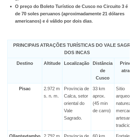
O preço do Boleto Turístico de Cusco no Circuito 3 é
de 70 soles peruanos (aproximadamente 21 dólares
americanos) e é válido por dois dias
.
PRINCIPAIS ATRAÇÕES TURÍSTICAS DO VALE SAGRA
DOS INCAS
Destino
Altitude
Localização
Distância
Principa
de
atraçõ
Cusco
Pisac
2.972 m
Província de
33 km
Sítio
s. n. m.
Calca, setor
aprox.
arqueológi
oriental do
(45 min
natureza 
Vale
de carro)
mercado
Sagrado.
artesanal
tradicional
Ollantaytambo
2.792 m
Província de
60 km
Fortaleza