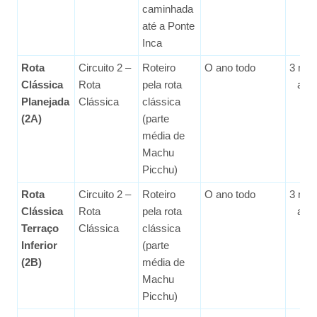
caminhada
até a Ponte
Inca
Rota
Circuito 2 –
Roteiro
O ano todo
3 me
Clássica
Rota
pela rota
ant
Planejada
Clássica
clássica
(2A)
(parte
média de
Machu
Picchu)
Rota
Circuito 2 –
Roteiro
O ano todo
3 me
Clássica
Rota
pela rota
ant
Terraço
Clássica
clássica
Inferior
(parte
(2B)
média de
Machu
Picchu)