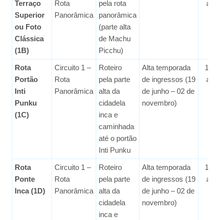
Terraço
Rota
pela rota
ant
Superior
Panorâmica
panorâmica
ou Foto
(parte alta
Clássica
de Machu
(1B)
Picchu)
Rota
Circuito 1 –
Roteiro
Alta temporada
1 m
Portão
Rota
pela parte
de ingressos (19
ant
Inti
Panorâmica
alta da
de junho – 02 de
Punku
cidadela
novembro)
(1C)
inca e
caminhada
até o portão
Inti Punku
Rota
Circuito 1 –
Roteiro
Alta temporada
1 m
Ponte
Rota
pela parte
de ingressos (19
ant
Inca (1D)
Panorâmica
alta da
de junho – 02 de
cidadela
novembro)
inca e