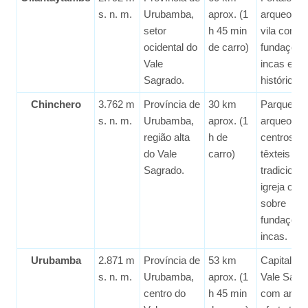
s. n. m.
Urubamba,
aprox. (1
arqueológi
setor
h 45 min
vila com
ocidental do
de carro)
fundações
Vale
incas e lo
Sagrado.
históricos.
Chinchero
3.762 m
Província de
30 km
Parque
s. n. m.
Urubamba,
aprox. (1
arqueológi
região alta
h de
centros
do Vale
carro)
têxteis
Sagrado.
tradicionai
igreja colo
sobre
fundações
incas.
Urubamba
2.871 m
Província de
53 km
Capital do
s. n. m.
Urubamba,
aprox. (1
Vale Sagr
centro do
h 45 min
com ampl