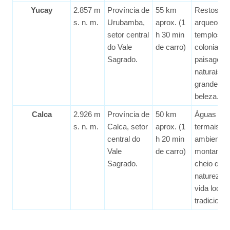
Yucay
2.857 m
Província de
55 km
Restos
s. n. m.
Urubamba,
aprox. (1
arqueológi
setor central
h 30 min
templos
do Vale
de carro)
coloniais 
Sagrado.
paisagens
naturais d
grande
beleza.
Calca
2.926 m
Província de
50 km
Águas
s. n. m.
Calca, setor
aprox. (1
termais,
central do
h 20 min
ambiente
Vale
de carro)
montanho
Sagrado.
cheio de
natureza 
vida local
tradicional