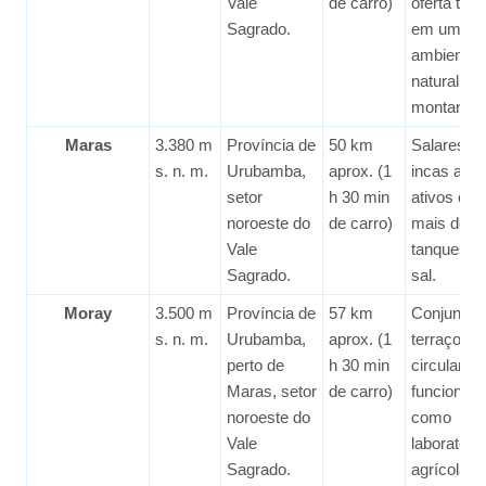
Vale
de carro)
oferta turí
Sagrado.
em um
ambiente
natural de
montanha
Maras
3.380 m
Província de
50 km
Salares pr
s. n. m.
Urubamba,
aprox. (1
incas aind
setor
h 30 min
ativos co
noroeste do
de carro)
mais de 3
Vale
tanques d
Sagrado.
sal.
Moray
3.500 m
Província de
57 km
Conjunto 
s. n. m.
Urubamba,
aprox. (1
terraços
perto de
h 30 min
circulares
Maras, setor
de carro)
funcionav
noroeste do
como
Vale
laboratório
Sagrado.
agrícola in