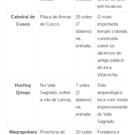
pré-incaicos.
Catedral de
Plaza de Armas
25 soles
O mais
Cusco
de Cusco.
(7
importante
dólares)
templo colonial,
na
construído
entrada.
sobre os
alicerces do
antigo palácio
do inca
Viracocha.
Huchuy
No Vale
7 soles
Sítio
Qosqo
Sagrado, sobre
(2
arqueológico
a vila de Lamay.
dólares)
inca com vistas
na
impressionantes
entrada.
do Vale
Sagrado.
Waqrapukara
Província de
10 soles
Fortaleza e