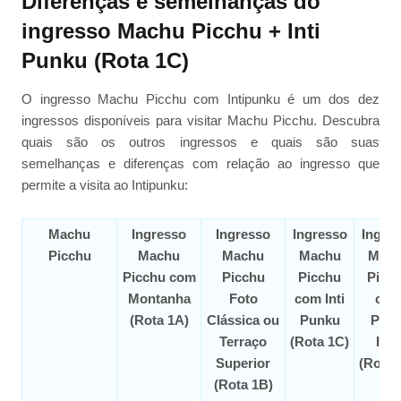
Diferenças e semelhanças do
ingresso Machu Picchu + Inti
Punku (Rota 1C)
O ingresso Machu Picchu com Intipunku é um dos dez
ingressos disponíveis para visitar Machu Picchu. Descubra
quais são os outros ingressos e quais são suas
semelhanças e diferenças com relação ao ingresso que
permite a visita ao Intipunku:
Machu
Ingresso
Ingresso
Ingresso
Ingre
Picchu
Machu
Machu
Machu
Mac
Picchu com
Picchu
Picchu
Picc
Montanha
Foto
com Inti
co
(Rota 1A)
Clássica ou
Punku
Pont
Terraço
(Rota 1C)
Inc
Superior
(Rota 
(Rota 1B)