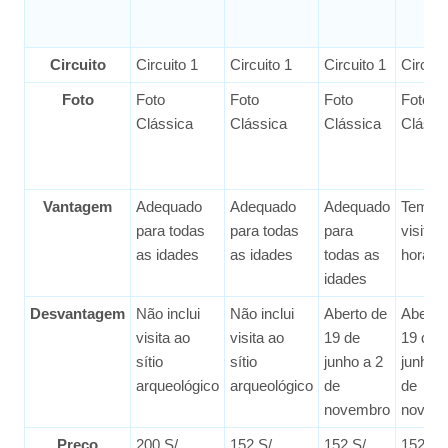
Circuito
Circuito 1
Circuito 1
Circuito 1
Circuit
Foto
Foto
Foto
Foto
Foto
Clássica
Clássica
Clássica
Clássi
Vantagem
Adequado
Adequado
Adequado
Tempo
para todas
para todas
para
visita 
as idades
as idades
todas as
horas
idades
Desvantagem
Não inclui
Não inclui
Aberto de
Aberto
visita ao
visita ao
19 de
19 de
sítio
sítio
junho a 2
junho a
arqueológico
arqueológico
de
de
novembro
novem
Preço
200 S/.
152 S/.
152 S/.
152 S/.