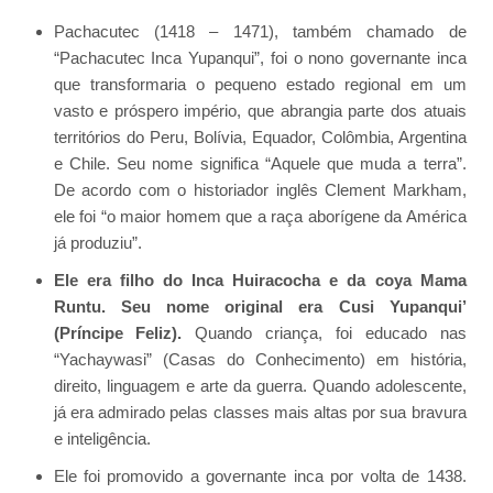
Pachacutec (1418 – 1471), também chamado de
“Pachacutec Inca Yupanqui”, foi o nono governante inca
que transformaria o pequeno estado regional em um
vasto e próspero império, que abrangia parte dos atuais
territórios do Peru, Bolívia, Equador, Colômbia, Argentina
e Chile. Seu nome significa “Aquele que muda a terra”.
De acordo com o historiador inglês Clement Markham,
ele foi “o maior homem que a raça aborígene da América
já produziu”.
Ele era filho do Inca Huiracocha e da coya Mama
Runtu. Seu nome original era Cusi Yupanqui’
(Príncipe Feliz).
Quando criança, foi educado nas
“Yachaywasi” (Casas do Conhecimento) em história,
direito, linguagem e arte da guerra. Quando adolescente,
já era admirado pelas classes mais altas por sua bravura
e inteligência.
Ele foi promovido a governante inca por volta de 1438.