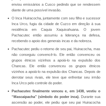
enviou emissários a Cusco pedindo que se rendessem
diante de uma possível invasão.
O Inca Huiracocha, juntamente com seu filho e sucessor
Inca Urco, fugiu da cidade de Cuzco em direção à sua
residência em Caquia Xaquixahuana. O jovem
Pachacutec então assumiu a liderança na defesa,
recebendo o apoio dos generais incas e da nobreza.
Pachacutec pediu o retorno de seu pai, Huiracocha, mas
não conseguiu convencê-lo. Ele então convenceu os
grupos étnicos vizinhos a apoiá-lo na expulsão dos
Chancas. Ele então convenceu os grupos étnicos
vizinhos a apoiá-lo na expulsão dos Chancas. Depois de
derrotar seus rivais, ele teve que enfrentar seu irmão
Inca Urco pelo controle do poder.
Pachacutec finalmente venceu e, em 1438, vestiu o
“Mascaipacha” (símbolo do poder inca).
Durante sua
ascensão ao poder, ele pediu que seu pai Huiracocha