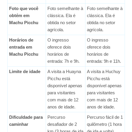
Foto que você
Foto semelhante à
Foto semelhante à
obtém em
clássica. Ela é
clássica. Ela é
Machu Picchu
obtida no setor
obtida no setor
agrícola.
agrícola.
Horários de
O ingresso
O ingresso
entrada em
oferece dois
oferece dois
Machu Picchu
horários de
horários de
entrada: 7h e 9h.
entrada: 9h e 11h.
Limite de idade
A visita a Huayna
A visita a Huchuy
Picchu está
Picchu está
disponível apenas
disponível apenas
para visitantes
para visitantes
com mais de 12
com mais de 12
anos de idade.
anos de idade.
Dificuldade para
Percurso
Percurso fácil de 1
caminhar
desafiador de 2
quilômetro (1 hora
km (3 horas de ida
de ida e volta).