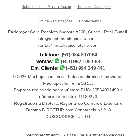
Sobre o bilhete Machu Picchu
Termos e Condições
Livro de Reclamações
Contacte-nos
Endereço
: Calle Recoleta Angosta #208, Cusco - Perú
E-mail
:
info@boletomachupicchu.com -
ventas@machupicchuterra.com
Telefone:
(51) 084 207064
Ventas:
(+51) 982 108 083
Em. Cliente:
(+51) 994 349 441
© 2026 Machupicchu Terra. Todos os direitos reservados.
Machupicchu Terra S.R.L.
Empresa registrada sob o número RUC: 20564091490 e
número de registro: 11139273
Registrado na Diretoria Regional de Comércio Exterior e
Turismo DIRCETUR com Constancia N° 218
CUSCO/DIRCETUR-DT
Reconhecimento CALTUR pela aplicação de boas