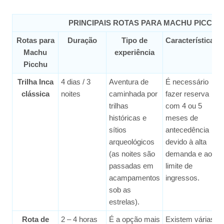
PRINCIPAIS ROTAS PARA MACHU PICCHU
Rotas para
Duração
Tipo de
Características
Machu
experiência
Picchu
Trilha Inca
4 dias / 3
Aventura de
É necessário
clássica
noites
caminhada por
fazer reserva
trilhas
com 4 ou 5
históricas e
meses de
sítios
antecedência
arqueológicos
devido à alta
(as noites são
demanda e ao
passadas em
limite de
acampamentos
ingressos.
sob as
estrelas).
Rota de
2 – 4 horas
É a opção mais
Existem várias