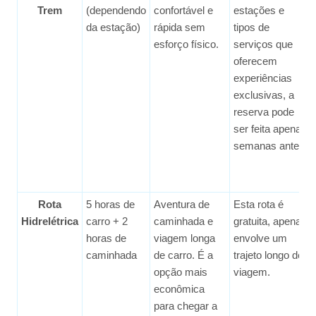
Trem
(dependendo
confortável e
estações e
da estação)
rápida sem
tipos de
esforço físico.
serviços que
oferecem
experiências
exclusivas, a
reserva pode
ser feita apenas
semanas antes.
Rota
5 horas de
Aventura de
Esta rota é
Hidrelétrica
carro + 2
caminhada e
gratuita, apenas
horas de
viagem longa
envolve um
caminhada
de carro. É a
trajeto longo de
opção mais
viagem.
econômica
para chegar a