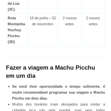
da Lua
(3C)
Rota
19 de junho – 02
2 meses
2 meses
Montanha
de novembro
antes
antes
Huchuy
Picchu
(3D)
Fazer a viagem a Machu Picchu
em um dia
Se você tiver oportunidade e tempo suficiente, é
muito recomendável programar sua viagem a Machu
Picchu em dois dias
.
Muitos dos horários mais desejados para visitar a
cidadela inca são pela manhã, mas nem todos