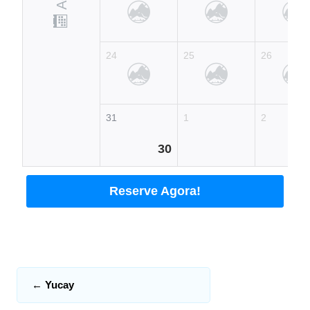
24
25
26
31
1
2
30
Reserve Agora!
←
Yucay