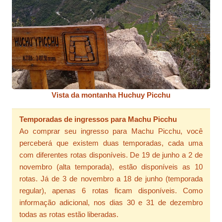
Vista da montanha Huchuy Picchu
Temporadas de ingressos para Machu Picchu
Ao comprar seu ingresso para Machu Picchu, você
perceberá que existem duas temporadas, cada uma
com diferentes rotas disponíveis. De 19 de junho a 2 de
novembro (alta temporada), estão disponíveis as 10
rotas. Já de 3 de novembro a 18 de junho (temporada
regular), apenas 6 rotas ficam disponíveis. Como
informação adicional, nos dias 30 e 31 de dezembro
todas as rotas estão liberadas.