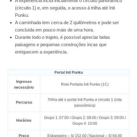
A experiência inclui inicialmente o circuito panorâmico
(circuito 1) e, em seguida, o acesso à trilha até Inti
Punku.
A caminhada tem cerca de 2 quilômetros e pode ser
concluída em pouco mais de uma hora.
Durante todo o trajeto, é possível apreciar belas
paisagens e pequenas construções incas que
enriquecem a experiência.
Portal Inti Punku
Ingresso
Rota Portada Inti Punku (1C)
necessário
Trilha até o portal Inti Punku e circuito 1 (rota
Percurso
panorâmica)
Grupo 1: 07:00 / Grupo 2: 08:00 / Grupo 3: 09:00 /
Horários
Grupo 4: 10:00
Preço
Estrangeiro – S/ 152.00 / Nacional – S/ 64.00