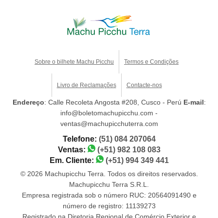
Sobre o bilhete Machu Picchu
Termos e Condições
Livro de Reclamações
Contacte-nos
Endereço
: Calle Recoleta Angosta #208, Cusco - Perú
E-mail
:
info@boletomachupicchu.com -
ventas@machupicchuterra.com
Telefone:
(51) 084 207064
Ventas:
(+51) 982 108 083
Em. Cliente:
(+51) 994 349 441
© 2026 Machupicchu Terra. Todos os direitos reservados.
Machupicchu Terra S.R.L.
Empresa registrada sob o número RUC: 20564091490 e
número de registro: 11139273
Registrado na Diretoria Regional de Comércio Exterior e