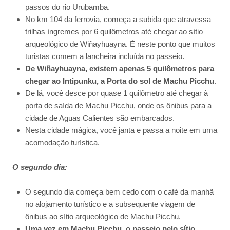
passos do rio Urubamba.
No km 104 da ferrovia, começa a subida que atravessa
trilhas íngremes por 6 quilômetros até chegar ao sítio
arqueológico de Wiñayhuayna. É neste ponto que muitos
turistas comem a lancheira incluída no passeio.
De Wiñayhuayna, existem apenas 5 quilômetros para
chegar ao Intipunku, a Porta do sol de Machu Picchu
.
De lá, você desce por quase 1 quilômetro até chegar à
porta de saída de Machu Picchu, onde os ônibus para a
cidade de Aguas Calientes são embarcados.
Nesta cidade mágica, você janta e passa a noite em uma
acomodação turística.
O segundo dia:
O segundo dia começa bem cedo com o café da manhã
no alojamento turístico e a subsequente viagem de
ônibus ao sítio arqueológico de Machu Picchu.
Uma vez em Machu Picchu, o passeio pelo sítio