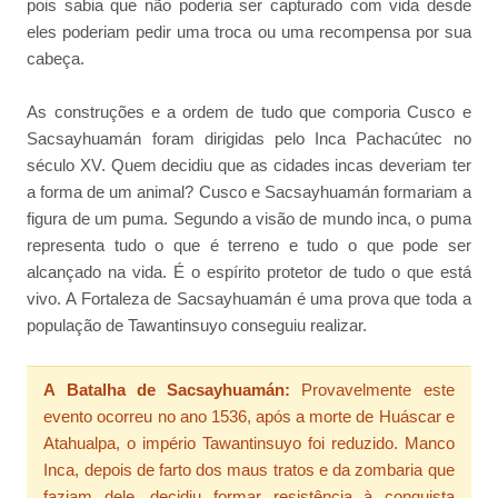
pois sabia que não poderia ser capturado com vida desde
eles poderiam pedir uma troca ou uma recompensa por sua
cabeça.
As construções e a ordem de tudo que comporia Cusco e
Sacsayhuamán foram dirigidas pelo Inca Pachacútec no
século XV. Quem decidiu que as cidades incas deveriam ter
a forma de um animal? Cusco e Sacsayhuamán formariam a
figura de um puma. Segundo a visão de mundo inca, o puma
representa tudo o que é terreno e tudo o que pode ser
alcançado na vida. É o espírito protetor de tudo o que está
vivo. A Fortaleza de Sacsayhuamán é uma prova que toda a
população de Tawantinsuyo conseguiu realizar.
A Batalha de Sacsayhuamán:
Provavelmente este
evento ocorreu no ano 1536, após a morte de Huáscar e
Atahualpa, o império Tawantinsuyo foi reduzido. Manco
Inca, depois de farto dos maus tratos e da zombaria que
faziam dele, decidiu formar resistência à conquista