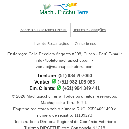
Sobre o bilhete Machu Picchu
Termos e Condições
Livro de Reclamações
Contacte-nos
Endereço
: Calle Recoleta Angosta #208, Cusco - Perú
E-mail
:
info@boletomachupicchu.com -
ventas@machupicchuterra.com
Telefone:
(51) 084 207064
Ventas:
(+51) 982 108 083
Em. Cliente:
(+51) 994 349 441
© 2026 Machupicchu Terra. Todos os direitos reservados.
Machupicchu Terra S.R.L.
Empresa registrada sob o número RUC: 20564091490 e
número de registro: 11139273
Registrado na Diretoria Regional de Comércio Exterior e
Turismo DIRCETUR com Constancia N° 218