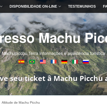
DISPONIBILIDADE ON-LINE
TESTEMUNHOS
F
gresso Machu Pic
Machupicchu Terra informações e assistência turística
ve seu ticket â Machu Picchu 
Altitude de Machu Picchu