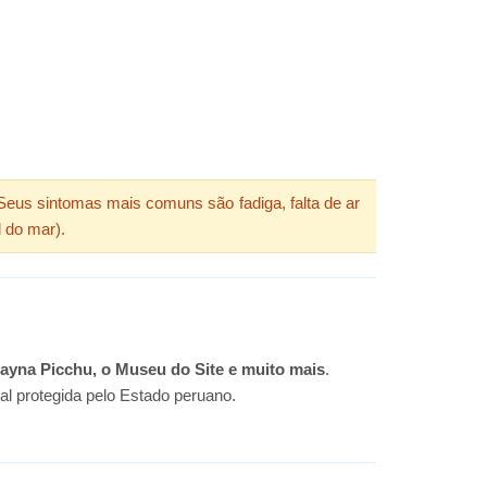
. Seus sintomas mais comuns são fadiga, falta de ar
 do mar).
ayna Picchu, o Museu do Site e muito mais
.
al protegida pelo Estado peruano.