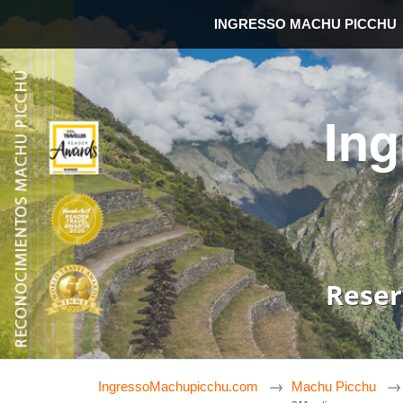
INGRESSO MACHU PICCHU
In
Reser
IngressoMachupicchu.com
Machu Picchu