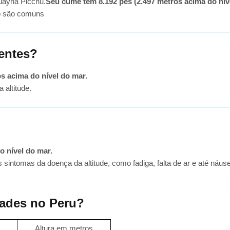
uayna Picchu.
Seu cume tem 8.192 pés (2.497 metros acima do nív
ão são comuns
ientes?
os acima do nível do mar.
 altitude.
o nível do mar.
s sintomas da doença da altitude, como fadiga, falta de ar e até náus
idades no Peru?
Altura em metros