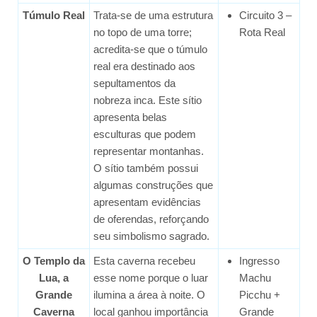
Túmulo Real
Trata-se de uma estrutura
Circuito 3 –
no topo de uma torre;
Rota Real
acredita-se que o túmulo
real era destinado aos
sepultamentos da
nobreza inca. Este sítio
apresenta belas
esculturas que podem
representar montanhas.
O sítio também possui
algumas construções que
apresentam evidências
de oferendas, reforçando
seu simbolismo sagrado.
O Templo da
Esta caverna recebeu
Ingresso
Lua, a
esse nome porque o luar
Machu
Grande
ilumina a área à noite. O
Picchu +
Caverna
local ganhou importância
Grande