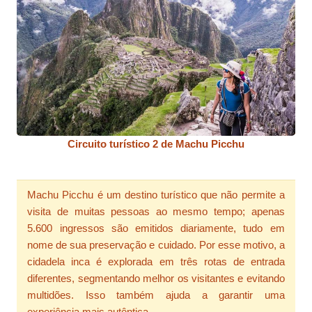
Circuito turístico 2 de Machu Picchu
Machu Picchu é um destino turístico que não permite a
visita de muitas pessoas ao mesmo tempo; apenas
5.600 ingressos são emitidos diariamente, tudo em
nome de sua preservação e cuidado. Por esse motivo, a
cidadela inca é explorada em três rotas de entrada
diferentes, segmentando melhor os visitantes e evitando
multidões. Isso também ajuda a garantir uma
experiência mais autêntica.