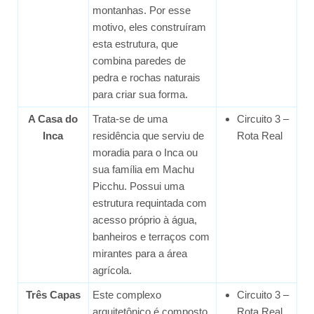
montanhas. Por esse
motivo, eles construíram
esta estrutura, que
combina paredes de
pedra e rochas naturais
para criar sua forma.
A Casa do
Trata-se de uma
Circuito 3 –
Inca
residência que serviu de
Rota Real
moradia para o Inca ou
sua família em Machu
Picchu. Possui uma
estrutura requintada com
acesso próprio à água,
banheiros e terraços com
mirantes para a área
agrícola.
Três Capas
Este complexo
Circuito 3 –
arquitetônico é composto
Rota Real