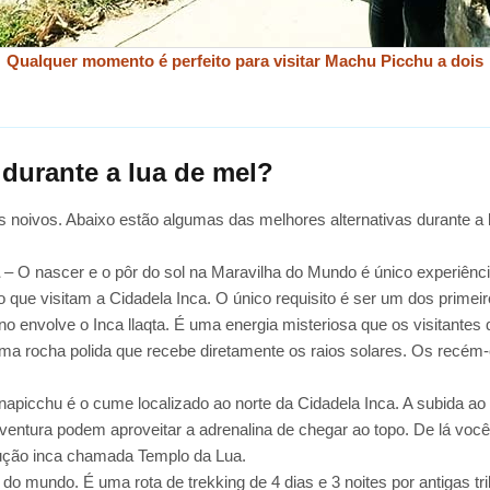
Qualquer momento é perfeito para visitar Machu Picchu a dois
durante a lua de mel?
 noivos. Abaixo estão algumas das melhores alternativas durante a 
a
– O nascer e o pôr do sol na Maravilha do Mundo é único experiência
o que visitam a Cidadela Inca. O único requisito é ser um dos primeir
envolve o Inca llaqta. É uma energia misteriosa que os visitantes 
uma rocha polida que recebe diretamente os raios solares. Os recém-
picchu é o cume localizado ao norte da Cidadela Inca. A subida a
ntura podem aproveitar a adrenalina de chegar ao topo. De lá você 
ução inca chamada Templo da Lua.
 mundo. É uma rota de trekking de 4 dias e 3 noites por antigas tr