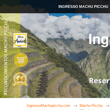
INGRESSO MACHU PICCHU
In
Reser
IngressoMachupicchu.com
Machu Picchu