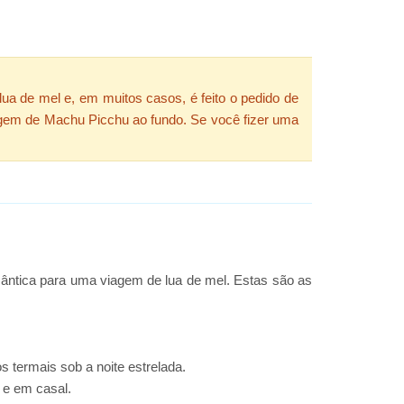
ua de mel e, em muitos casos, é feito o pedido de
agem de Machu Picchu ao fundo. Se você fizer uma
mântica para uma viagem de lua de mel. Estas são as
 termais sob a noite estrelada.
 e em casal.