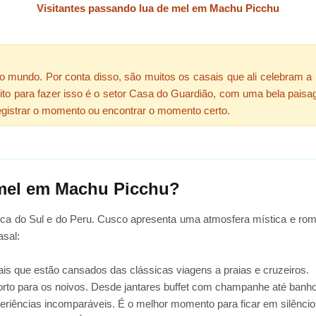
Visitantes passando lua de mel em Machu Picchu
mundo. Por conta disso, são muitos os casais que ali celebram a l
ito para fazer isso é o setor Casa do Guardião, com uma bela pais
a registrar o momento ou encontrar o momento certo.
 mel em Machu Picchu?
rica do Sul e do Peru. Cusco apresenta uma atmosfera mística e ro
asal:
is que estão cansados ​​das clássicas viagens a praias e cruzeiros.
orto para os noivos. Desde jantares buffet com champanhe até banhos
periências incomparáveis. É o melhor momento para ficar em silêncio