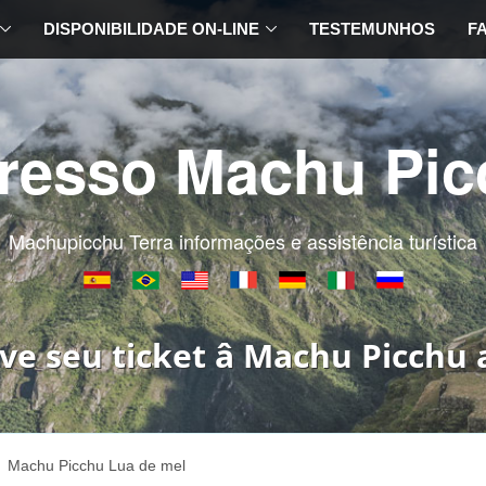
DISPONIBILIDADE ON-LINE
TESTEMUNHOS
F
gresso Machu Pic
Machupicchu Terra informações e assistência turística
ve seu ticket â Machu Picchu 
Machu Picchu Lua de mel