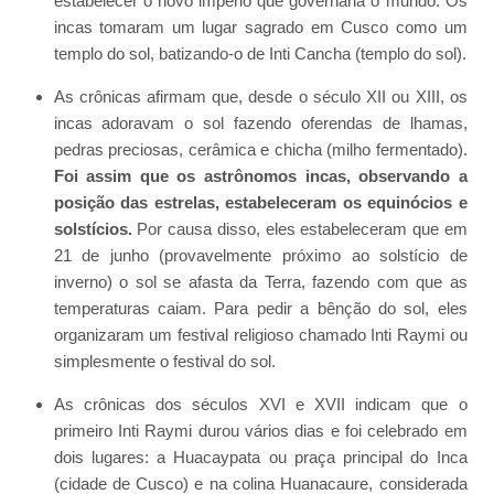
estabelecer o novo império que governaria o mundo. Os
incas tomaram um lugar sagrado em Cusco como um
templo do sol, batizando-o de Inti Cancha (templo do sol).
As crônicas afirmam que, desde o século XII ou XIII, os
incas adoravam o sol fazendo oferendas de lhamas,
pedras preciosas, cerâmica e chicha (milho fermentado).
Foi assim que os astrônomos incas, observando a
posição das estrelas, estabeleceram os equinócios e
solstícios.
Por causa disso, eles estabeleceram que em
21 de junho (provavelmente próximo ao solstício de
inverno) o sol se afasta da Terra, fazendo com que as
temperaturas caiam. Para pedir a bênção do sol, eles
organizaram um festival religioso chamado Inti Raymi ou
simplesmente o festival do sol.
As crônicas dos séculos XVI e XVII indicam que o
primeiro Inti Raymi durou vários dias e foi celebrado em
dois lugares: a Huacaypata ou praça principal do Inca
(cidade de Cusco) e na colina Huanacaure, considerada