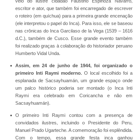
veio do ilustre cidadão Faustino Espinoza Navarro,
escritor e ator, que também foi encarregado de escrever
o roteiro (em quíchua) para a primeira grande encenação
(ele interpretou o papel do Inca). Para isso, ele se baseou
nas crônicas do Inca Garcilaso de la Vega (1539 – 1616
d.C.), também de Cusco. Esse grande evento também
foi realizado graças à colaboração do historiador peruano
Humberto Vidal Unda.
Assim, em 24 de junho de 1944, foi organizado o
primeiro Inti Raymi moderno.
O local escolhido foi a
esplanada de Sacsayhuamán, um grande espaço onde
um palco histórico poderia ser montado (o Inca Inti
Raymi era celebrado em Coricancha e não em
Sacsayhuamán).
O primeiro Inti Raymi contou com a presença de
convidados ilustres, incluindo o Presidente do Peru,
Manuel Prado Ugarteche. A comemoração foi esplêndida.
Com o tempo, essa grande festa inca ganhou