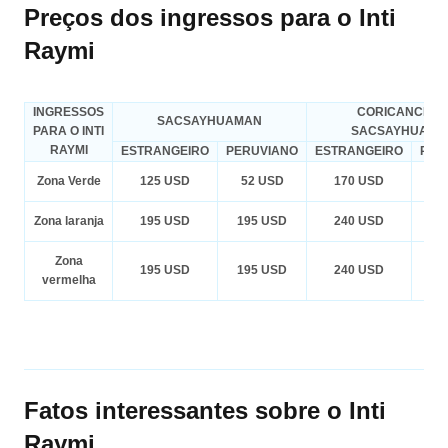
Preços dos ingressos para o Inti
Raymi
INGRESSOS
CORICANCHA 
SACSAYHUAMAN
PARA O INTI
SACSAYHUAMA
RAYMI
ESTRANGEIRO
PERUVIANO
ESTRANGEIRO
PER
Zona Verde
125 USD
52 USD
170 USD
7
Zona laranja
195 USD
195 USD
240 USD
24
Zona
195 USD
195 USD
240 USD
24
vermelha
Fatos interessantes sobre o Inti
Raymi