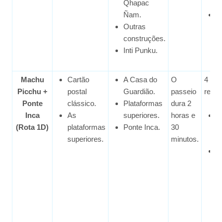
Qhapac
m
Ñam.
Ú
Outras
g
construções.
1
Inti Punku.
Machu
Cartão
A Casa do
O
4 gru
Picchu +
postal
Guardião.
passeio
renda
Ponte
clássico.
Plataformas
dura 2
Inca
As
superiores.
horas e
P
(Rota 1D)
plataformas
Ponte Inca.
30
g
superiores.
minutos.
a
Ú
g
1