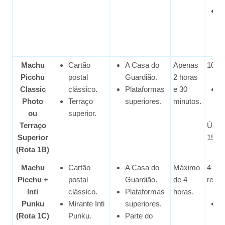
A
à
m
Machu
Cartão
A Casa do
Apenas
10 gr
Picchu
postal
Guardião.
2 horas
Classic
clássico.
Plataformas
e 30
C
Photo
Terraço
superiores.
minutos.
à
ou
superior.
Terraço
Últim
Superior
15:00
(Rota 1B)
Machu
Cartão
A Casa do
Máximo
4 gru
Picchu +
postal
Guardião.
de 4
renda
Inti
clássico.
Plataformas
horas.
Punku
Mirante Inti
superiores.
C
(Rota 1C)
Punku.
Parte do
à