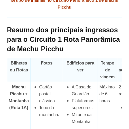
Grupo de lhamas no Circuito Panorâmico 1 de Machu
Picchu
Resumo dos principais ingressos
para o Circuito 1 Rota Panorâmica
de Machu Picchu
Bilhetes
Fotos
Edifícios para
Tempo
Gru
ou Rotas
ver
de
agen
viagem
Machu
Cartão
A Casa do
Máximo
2 gru
Picchu +
postal
Guardião.
de 6
renda
Montanha
clássico.
Plataformas
horas.
(Rota 1A)
Topo da
superiores.
A
montanha.
Mirante da
p
Montanha.
6
m